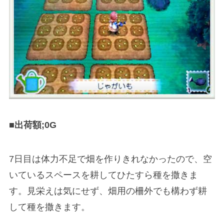
■出荷額;0G
7日目は体力不足で畑を作りきれなかったので、空
いているスペースを耕してひたすら種を撒きま
す。見栄えは気にせず、畑用の柵外でも構わず耕
して種を撒きます。