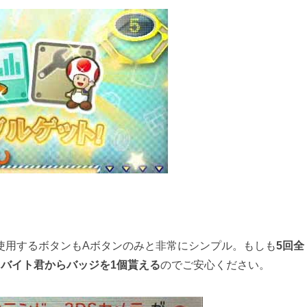
使用するボタンもAボタンのみと非常にシンプル。もしも
5回全
バイト君からバッジを1個貰える
のでご安心ください。